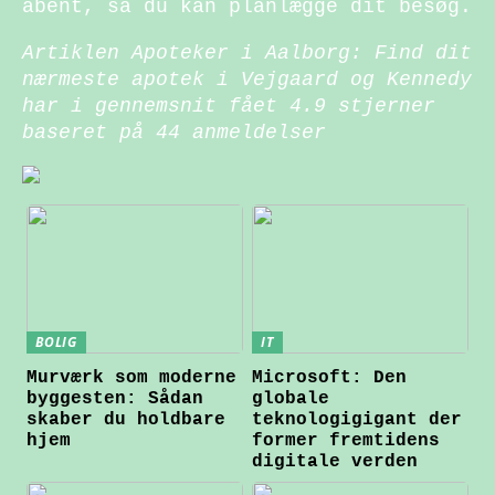
åbent, så du kan planlægge dit besøg.
Artiklen Apoteker i Aalborg: Find dit
nærmeste apotek i Vejgaard og Kennedy
har i gennemsnit fået
4.9
stjerner
baseret på
44
anmeldelser
BOLIG
IT
Murværk som moderne
Microsoft: Den
byggesten: Sådan
globale
skaber du holdbare
teknologigigant der
hjem
former fremtidens
digitale verden