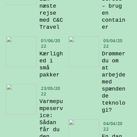
næste
– brug
rejse
en
med C&C
contain
Travel
er
01/06/20
05/04/20
22
22
Kærligh
Drømmer
ed i
du om
små
at
pakker
arbejde
med
23/05/20
spænden
22
de
Varmepu
teknolo
mpeserv
gi?
ice:
Sådan
04/04/20
22
får du
den
En dag