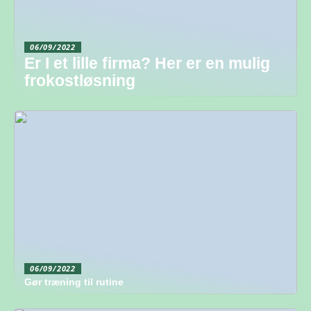
06/09/2022
Er I et lille firma? Her er en mulig
frokostløsning
06/09/2022
Gør træning til rutine