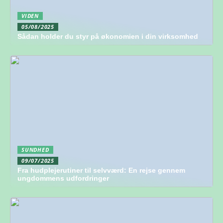
VIDEN
05/08/2025
Sådan holder du styr på økonomien i din virksomhed
SUNDHED
09/07/2025
Fra hudplejerutiner til selvværd: En rejse gennem
ungdommens udfordringer