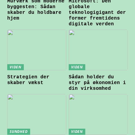
Murværk som moderne
Microsoft: Den
byggesten: Sådan
globale
skaber du holdbare
teknologigigant der
hjem
former fremtidens
digitale verden
VIDEN
VIDEN
Strategien der
Sådan holder du
skaber vækst
styr på økonomien i
din virksomhed
SUNDHED
VIDEN