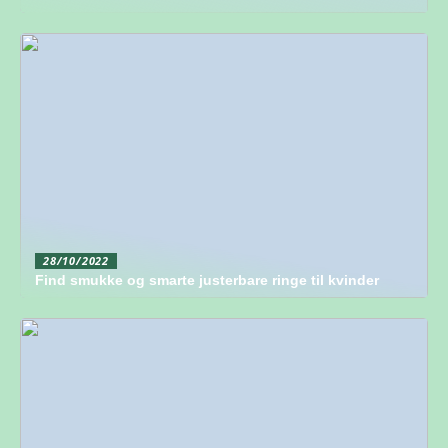
28/10/2022
Find smukke og smarte justerbare ringe til kvinder