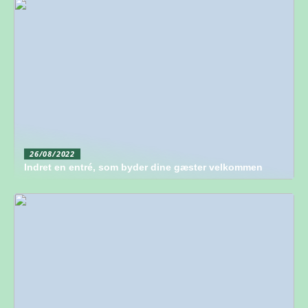
26/08/2022
Indret en entré, som byder dine gæster velkommen