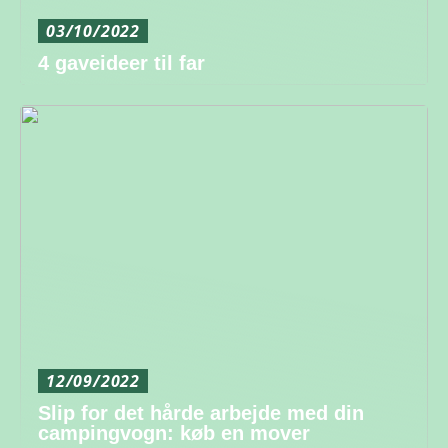
03/10/2022
4 gaveideer til far
12/09/2022
Slip for det hårde arbejde med din
campingvogn: køb en mover