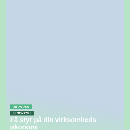
ØKONOMI
30/05/2023
Få styr på din virksomheds
økonomi