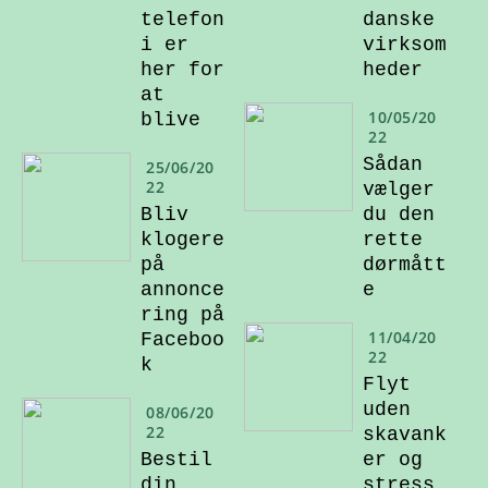
telefon
danske
i er
virksom
her for
heder
at
10/05/20
blive
22
Sådan
25/06/20
22
vælger
Bliv
du den
klogere
rette
på
dørmått
annonce
e
ring på
11/04/20
Faceboo
22
k
Flyt
uden
08/06/20
22
skavank
Bestil
er og
din
stress