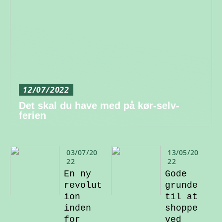
12/07/2022
Det skal du have med på kør-selv-
ferien
03/07/20
13/05/20
22
22
En ny
Gode
revolut
grunde
ion
til at
inden
shoppe
for
ved