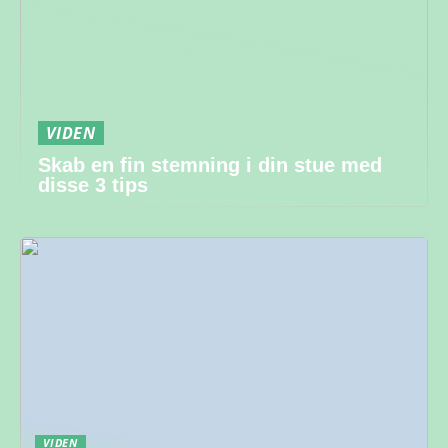
VIDEN
Skab en fin stemning i din stue med
disse 3 tips
VIDEN