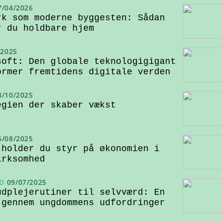
7/04/2026
rk som moderne byggesten: Sådan
r du holdbare hjem
/2025
soft: Den globale teknologigigant
ormer fremtidens digitale verden
3/10/2025
egien der skaber vækst
5/08/2025
 holder du styr på økonomien i
irksomhed
D
09/07/2025
udplejerutiner til selvværd: En
 gennem ungdommens udfordringer