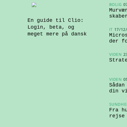
BOLIG
0
Murvæ
skabe
En guide til Clio:
Login, beta, og
IT
17/12
meget mere på dansk
Micro
der f
VIDEN
2
Strat
VIDEN
0
Sådan
din v
SUNDHE
Fra h
rejse