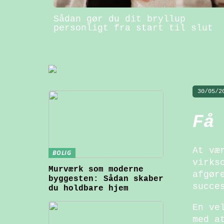
Sådan gør du dit bryllup
personligt fra start til slut
30/05/2
Få
At væ
BOLIG
virks
Murværk som moderne
afgør
byggesten: Sådan skaber
succe
du holdbare hjem
En ve
med a