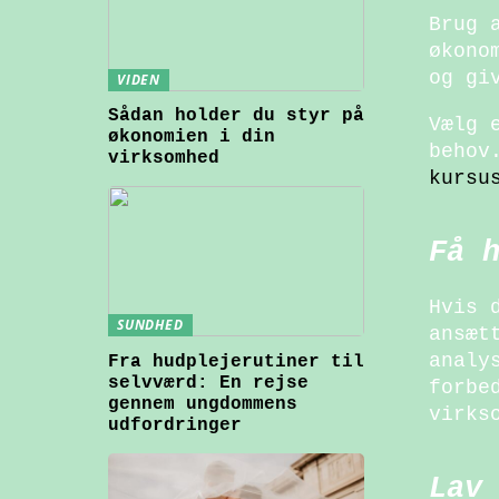
Brug 
økono
og gi
VIDEN
Sådan holder du styr på
Vælg 
økonomien i din
behov
virksomhed
kursu
Få 
Hvis 
SUNDHED
ansæt
analy
Fra hudplejerutiner til
selvværd: En rejse
forbe
gennem ungdommens
virks
udfordringer
Lav