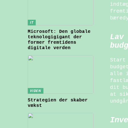
indtæ
fremt
bæred
IT
Microsoft: Den globale
Lav
teknologigigant der
former fremtidens
bud
digitale verden
Start
budge
alle 
fastl
dit b
VIDEN
at si
Strategien der skaber
undgå
vækst
Inv