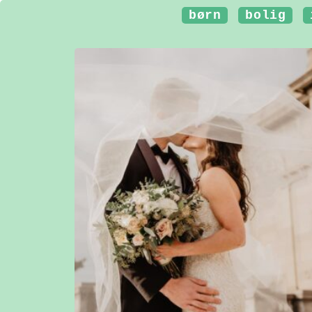
børn
bolig