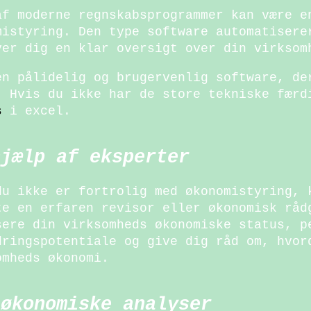
af moderne regnskabsprogrammer kan være e
mistyring. Den type software automatisere
ver dig en klar oversigt over din virksom
en pålidelig og brugervenlig software, de
. Hvis du ikke har de store tekniske færd
s
i excel.
hjælp af eksperter
du ikke er fortrolig med økonomistyring, 
te en erfaren revisor eller økonomisk råd
sere din virksomheds økonomiske status, p
dringspotentiale og give dig råd om, hvor
omheds økonomi.
 økonomiske analyser