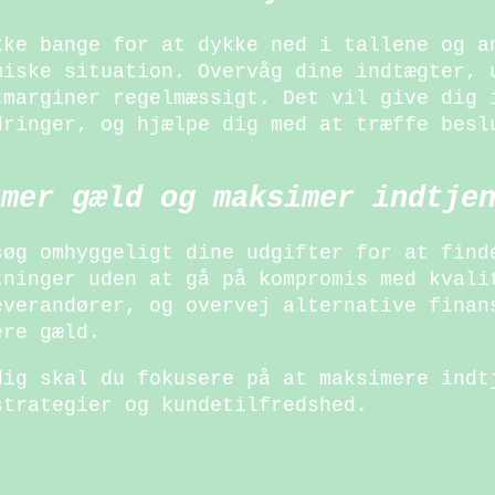
kke bange for at dykke ned i tallene og a
miske situation. Overvåg dine indtægter, 
tmarginer regelmæssigt. Det vil give dig 
dringer, og hjælpe dig med at træffe besl
imer gæld og maksimer indtje
søg omhyggeligt dine udgifter for at find
tninger uden at gå på kompromis med kvali
everandører, og overvej alternative finan
ere gæld.
dig skal du fokusere på at maksimere indt
strategier og kundetilfredshed.