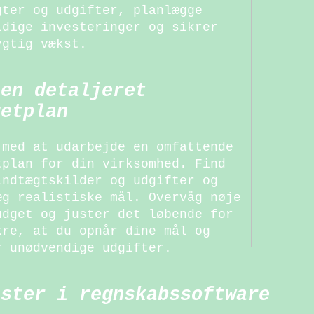
gter og udgifter, planlægge
idige investeringer og sikrer
ygtig vækst.
 en detaljeret
getplan
 med at udarbejde en omfattende
tplan for din virksomhed. Find
indtægtskilder og udgifter og
æg realistiske mål. Overvåg nøje
udget og juster det løbende for
kre, at du opnår dine mål og
r unødvendige udgifter.
ester i regnskabssoftware