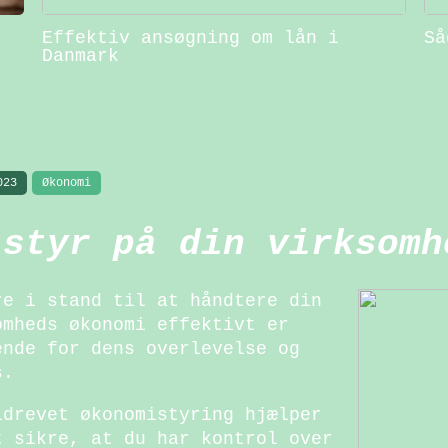
Effektiv ansøgning om lån i
Så
Danmark
023
Økonomi
 styr på din virksomh
re i stand til at håndtere din
omheds økonomi effektivt er
ende for dens overlevelse og
s.
ldrevet økonomistyring hjælper
t sikre, at du har kontrol over