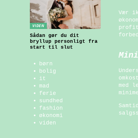
Vær i
økono
VIDEN
profi
forbe
Sådan gør du dit
bryllup personligt fra
start til slut
Min
børn
Under
bolig
omkos
it
med l
mad
minim
ferie
sundhed
Samti
fashion
salgs
økonomi
viden