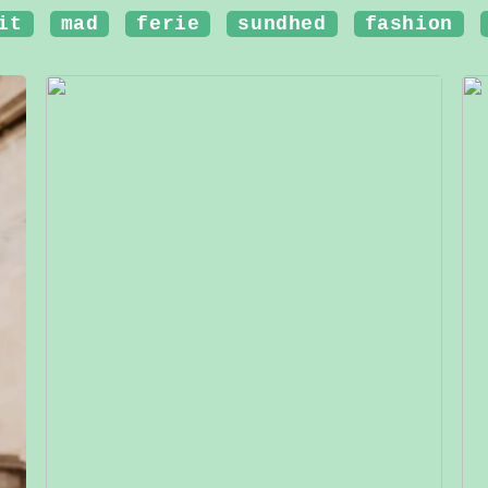
it
mad
ferie
sundhed
fashion