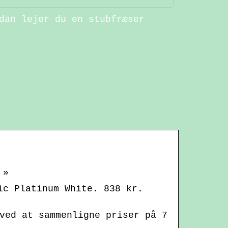
dan lejer du en stubfræser
 »
ic Platinum White. 838 kr.
ved at sammenligne priser på 7