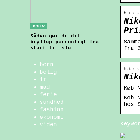
http s
Nik
VIDEN
Pri
Sådan gør du dit
Samm
bryllup personligt fra
start til slut
fra 
børn
http s
bolig
Nik
it
mad
Køb 
ferie
Køb 
sundhed
hos 
fashion
økonomi
Keywo
viden