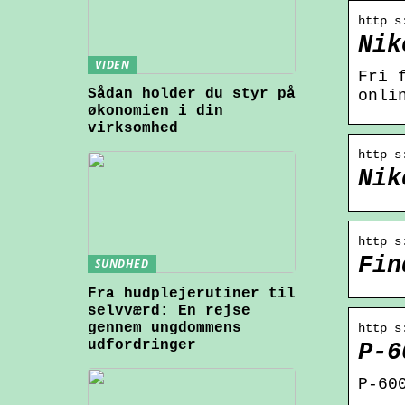
http s
Nik
VIDEN
Fri 
Sådan holder du styr på
onli
økonomien i din
virksomhed
http s
Nik
http s
Fin
SUNDHED
Fra hudplejerutiner til
selvværd: En rejse
gennem ungdommens
http s
udfordringer
P-6
P-60