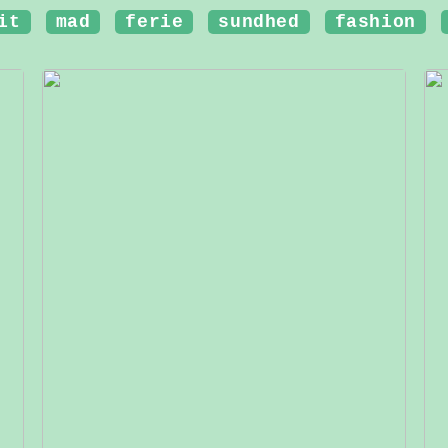
it
mad
ferie
sundhed
fashion