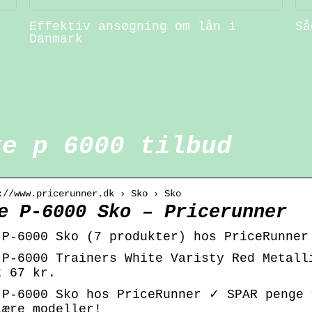
Effektiv ansøgning om lån i
Så
Danmark
ke p 6000 tilbud
://www.pricerunner.dk › Sko › Sko
e P-6000 Sko – Pricerunner
 P-6000 Sko (7 produkter) hos PriceRunner
 P-6000 Trainers White Varisty Red Metall
t 67 kr.
 P-6000 Sko hos PriceRunner ✓ SPAR penge 
lære modeller!