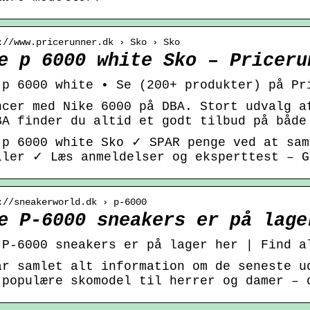
://www.pricerunner.dk › Sko › Sko
e p 6000 white Sko – Priceru
 p 6000 white • Se (200+ produkter) på Pr
ncer med Nike 6000 på DBA. Stort udvalg a
BA finder du altid et godt tilbud på både
 p 6000 white Sko ✓ SPAR penge ved at sam
ller ✓ Læs anmeldelser og eksperttest – G
://sneakerworld.dk › p-6000
e P-6000 sneakers er på lage
 P-6000 sneakers er på lager her | Find a
ar samlet alt information om de seneste u
 populære skomodel til herrer og damer – 