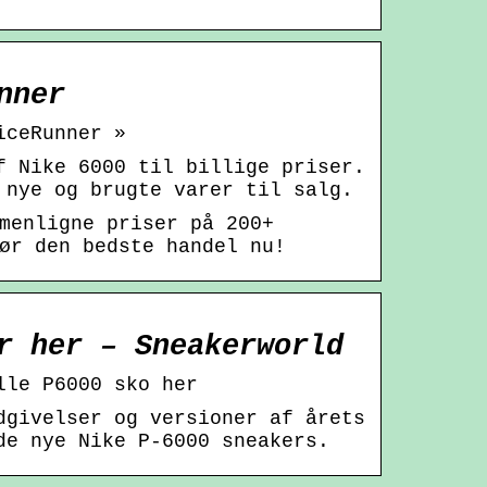
nner
iceRunner »
f Nike 6000 til billige priser.
 nye og brugte varer til salg.
menligne priser på 200+
ør den bedste handel nu!
r her – Sneakerworld
lle P6000 sko her
dgivelser og versioner af årets
de nye Nike P-6000 sneakers.