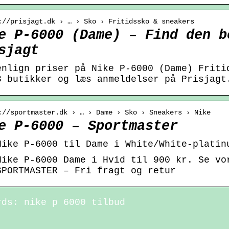
://prisjagt.dk › … › Sko › Fritidssko & sneakers
e P-6000 (Dame) – Find den b
sjagt
enlign priser på Nike P-6000 (Dame) Friti
3 butikker og læs anmeldelser på Prisjagt
://sportmaster.dk › … › Dame › Sko › Sneakers › Nike
e P-6000 – Sportmaster
Nike P-6000 til Dame i White/White-platin
Nike P-6000 Dame i Hvid til 900 kr. Se vo
SPORTMASTER – Fri fragt og retur
rds: nike p 6000 tilbud