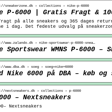
://sneakerzone.dk › collections › nike-p-6000
e P-6000 | Gratis Fragt & 10
fragt på alle sneakers og 365 dages retur
ne i dag. Det fedeste udvalg på sneakerzo
://www.zalando.dk › nike-sportswear-p-6000-snea…
e Sportswear WMNS P-6000 – S
://www.dba.dk › soeg › soeg=nike+6000
d Nike 6000 på DBA – køb og 
://nextsneakers.dk › collections › p-6000
000 – Nextsneakers
00– Nextsneakers