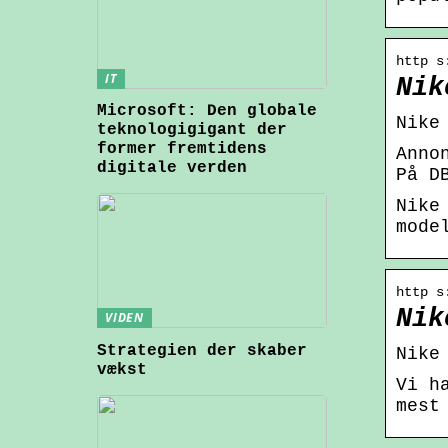
http s
IT
Nik
Microsoft: Den globale
Nike
teknologigigant der
former fremtidens
Anno
digitale verden
På D
Nike
mode
http s
Nik
VIDEN
Strategien der skaber
Nike
vækst
Vi h
mest