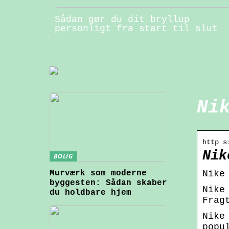
Sådan gør du dit bryllup
personligt fra start til slut
Ni
http s
Nik
BOLIG
Murværk som moderne
Nike
byggesten: Sådan skaber
Nike
du holdbare hjem
Frag
Nike
popu