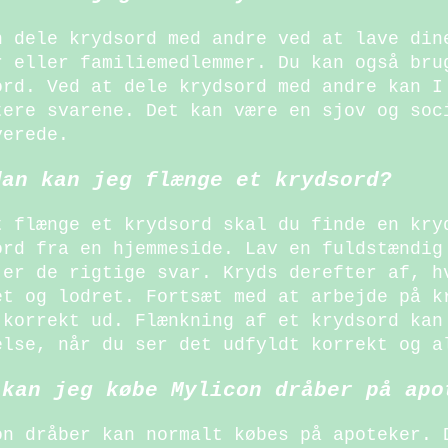
n dele krydsord med andre ved at lave din
r eller familiemedlemmer. Du kan også bru
ord. Ved at dele krydsord med andre kan I
tere svarene. Det kan være en sjov og soc
verede.
dan kan jeg flænge et krydsord?
t flænge et krydsord skal du finde en kry
ord fra en hjemmeside. Lav en fuldstændig
 er de rigtige svar. Kryds derefter af, h
et og lodret. Fortsæt med at arbejde på k
 korrekt ud. Flænkning af et krydsord kan
else, når du ser det udfyldt korrekt og a
 kan jeg købe Mylicon dråber på apo
on dråber kan normalt købes på apoteker. 