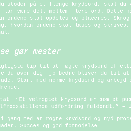
du støder på et flænge krydsord, skal du 
r kan være delt mellem flere ord. Dette k
an ordene skal opdeles og placeres. Skrog
ng, hvordan ordene skal læses og skrives,
nal.
lse gør mester
igtigste tip til at røgte krydsord effekt
re du øver dig, jo bedre bliver du til at
råde. Start med nemme krydsord og arbejd 
drende.
tat: “Et velrøgtet krydsord er som et pu
lfredsstillende udfordring fuldendt.” – 
 i gang med at røgte krydsord og nyd proc
gåder. Succes og god fornøjelse!