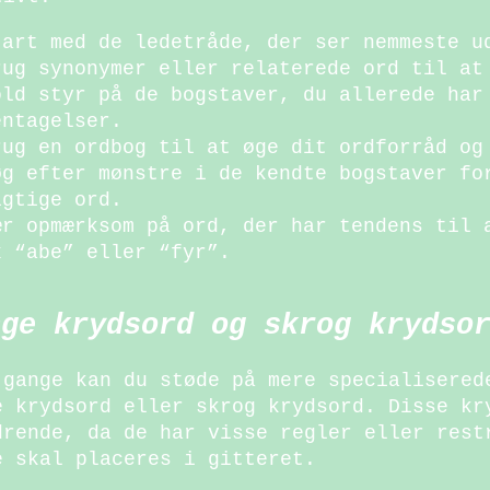
tart med de ledetråde, der ser nemmeste u
rug synonymer eller relaterede ord til at
old styr på de bogstaver, du allerede har
entagelser.
rug en ordbog til at øge dit ordforråd og
øg efter mønstre i de kendte bogstaver fo
igtige ord.
ær opmærksom på ord, der har tendens til 
x “abe” eller “fyr”.
nge krydsord og skrog krydso
 gange kan du støde på mere specialisered
e krydsord eller skrog krydsord. Disse kr
drende, da de har visse regler eller rest
e skal placeres i gitteret.