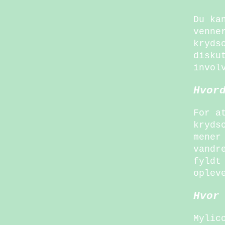
Du ka
venne
kryds
disku
invol
Hvor
For a
kryds
mener
vandr
fyldt
oplev
Hvor
Mylic