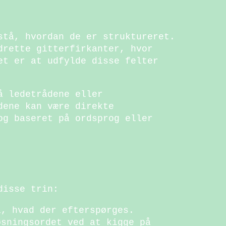
stå, hvordan de er struktureret.
drette gitterfirkanter, hvor
et er at udfylde disse felter
å ledetrådene eller
dene kan være direkte
og baseret på ordsprog eller
disse trin:
å, hvad der efterspørges.
øsningsordet ved at kigge på