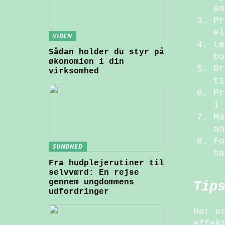
an
Pr
el
VIDEN
Læ
Sådan holder du styr på
bo
økonomien i din
Br
virksomhed
ti
Pr
i 
Ma
an
Fo
SUNDHED
ha
Fra hudplejerutiner til
selvværd: En rejse
gennem ungdommens
Tip
udfordringer
Her e
effek