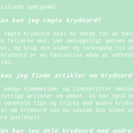
stillede spørgsmål
dan kan jeg røgte krydsord?
t røgte krydsord skal du sørge for at hav
de felterne med. Læs omhyggeligt gennem d
vet, og brug din viden og tankegang til a
 krydsord er en fantastisk måde at udford
rråd.
 kan jeg finde artikler om krydsord
r mange hjemmesider og tidsskrifter dedik
 nyttige artikler om emnet. Du kan også d
n udveksle tips og tricks med andre kryds
ler om krydsord kan du udvide din viden o
ære puslespil.
dan kan jeg dele krydsord med andre