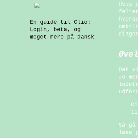
Hvis 
felte
hvord
En guide til Clio:
omkri
Login, beta, og
diago
meget mere på dansk
Øve
Det v
Jo me
ledet
udfor
Ci
ti
Så gå
løse 