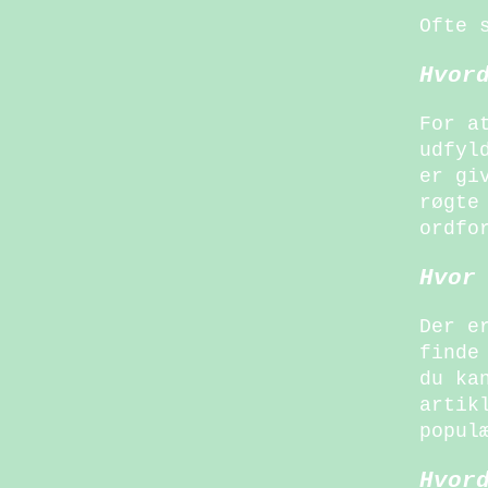
Ofte 
Hvor
For a
udfyl
er gi
røgte
ordfo
Hvor
Der e
finde
du ka
artik
popul
Hvor