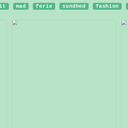
it
mad
ferie
sundhed
fashion