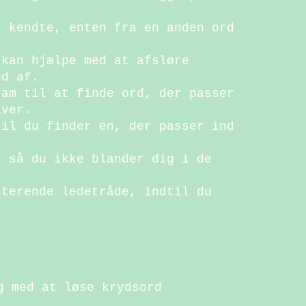
r kendte, enten fra en anden ord
 kan hjælpe med at afsløre
ud af.
ram til at finde ord, der passer
aver.
til du finder en, der passer ind
, så du ikke blander dig i de
sterende ledetråde, indtil du
g med at løse krydsord