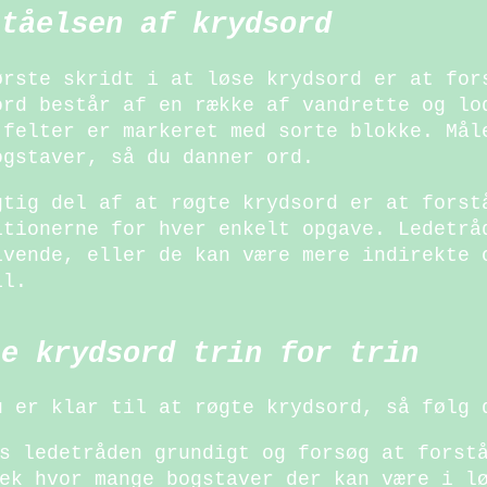
ståelsen af krydsord
ørste skridt i at løse krydsord er at for
ord består af en række af vandrette og lo
 felter er markeret med sorte blokke. Mål
ogstaver, så du danner ord.
gtig del af at røgte krydsord er at forst
itionerne for hver enkelt opgave. Ledetrå
ivende, eller de kan være mere indirekte 
il.
te krydsord trin for trin
u er klar til at røgte krydsord, så følg 
s ledetråden grundigt og forsøg at forst
ek hvor mange bogstaver der kan være i l