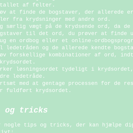
tallet af felter.
øv at finde de bogstaver, der allerede e
ler fra krydsninger med andre ord.
g særlig vægt på de krydsende ord, da de
gstaver til det ord, du prøver at finde 
ug en ordbog eller et online-ordbogsprog
l ledetråden og de allerede kendte bogst
øv forskellige kombinationer af ord, ind
krydsordet.
rker løsningsordet tydeligt i krydsordet
dre ledetråde.
rtsæt med at gentage processen for de re
r fuldført krydsordet.
s og tricks
r nogle tips og tricks, der kan hjælpe di
tivt: