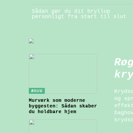
Sådan gør du dit bryllup
personligt fra start til slut
Rø
kr
BOLIG
Kryds
og sp
Murværk som moderne
effek
byggesten: Sådan skaber
du holdbare hjem
bagho
kryds