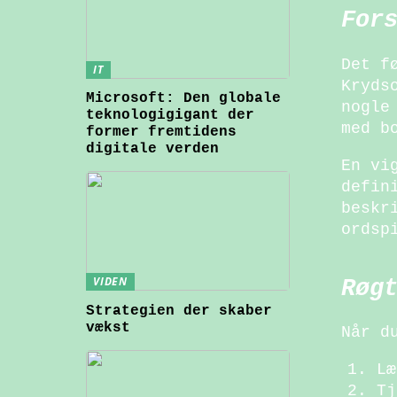
For
Det f
IT
Kryds
Microsoft: Den globale
nogle
teknologigigant der
med b
former fremtidens
digitale verden
En vi
defin
beskr
ordsp
VIDEN
Røg
Strategien der skaber
vækst
Når d
Læ
Tj