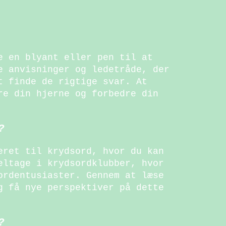
e en blyant eller pen til at
e anvisninger og ledetråde, der
t finde de rigtige svar. At
re din hjerne og forbedre din
?
eret til krydsord, hvor du kan
eltage i krydsordklubber, hvor
ordentusiaster. Gennem at læse
g få nye perspektiver på dette
?