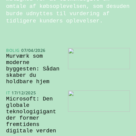
omtale af købsoplevelsen, som desuden
burde udnyttes til vurdering af
tidligere kunders oplevelser.
BOLIG
07/04/2026
Murværk som
moderne
byggesten: Sådan
skaber du
holdbare hjem
IT
17/12/2025
Microsoft: Den
globale
teknologigigant
der former
fremtidens
digitale verden