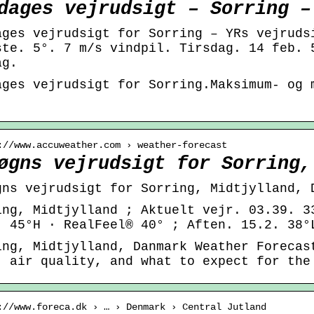
dages vejrudsigt – Sorring –
ages vejrudsigt for Sorring – YRs vejruds
ste. 5°. 7 m/s vindpil. Tirsdag. 14 feb. 
ag.
ages vejrudsigt for Sorring.Maksimum- og 
.
://www.accuweather.com › weather-forecast
øgns vejrudsigt for Sorring,
gns vejrudsigt for Sorring, Midtjylland, 
ing, Midtjylland ; Aktuelt vejr. 03.39. 3
. 45°H · RealFeel® 40° ; Aften. 15.2. 38°
ing, Midtjylland, Danmark Weather Forecas
, air quality, and what to expect for the
://www.foreca.dk › … › Denmark › Central Jutland