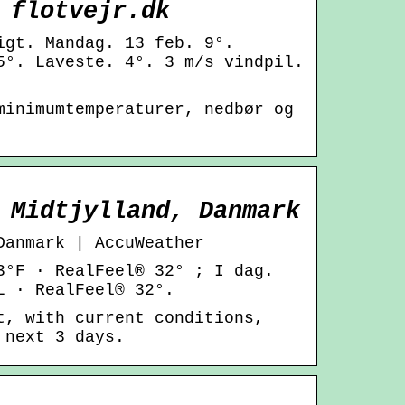
 flotvejr.dk
igt. Mandag. 13 feb. 9°.
5°. Laveste. 4°. 3 m/s vindpil.
minimumtemperaturer, nedbør og
 Midtjylland, Danmark
Danmark | AccuWeather
3°F · RealFeel® 32° ; I dag.
L · RealFeel® 32°.
t, with current conditions,
 next 3 days.