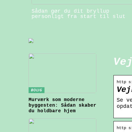
Sådan gør du dit bryllup
personligt fra start til slut
Ve
http s
Vej
BOLIG
Murværk som moderne
Se v
byggesten: Sådan skaber
opda
du holdbare hjem
http s