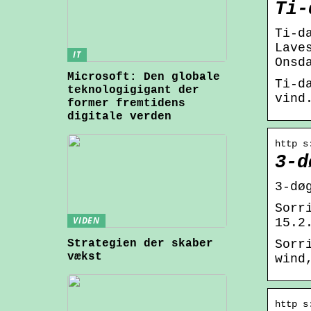
Ti-
Ti-d
Lave
IT
Onsd
Microsoft: Den globale
Ti-d
teknologigigant der
vind
former fremtidens
digitale verden
http s
3-d
3-dø
Sorr
VIDEN
15.2
Strategien der skaber
Sorr
vækst
wind
http s