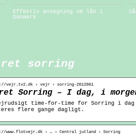
Effektiv ansøgning om lån i
Så
Danmark
jret sorring
://vejr.tv2.dk › vejr › sorring-2612861
ret Sorring – I dag, i morge
ejrudsigt time-for-time for Sorring i dag
teres flere gange dagligt.
://www.flotvejr.dk › … › Central jutland › Sorring