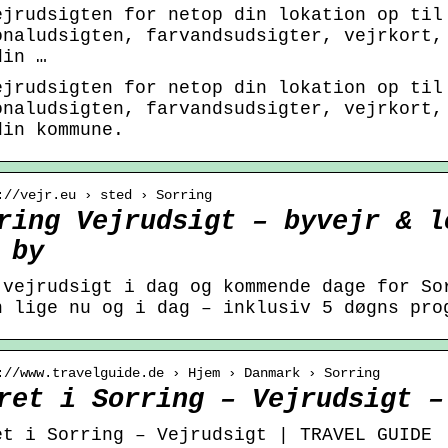
ejrudsigten for netop din lokation op til
onaludsigten, farvandsudsigter, vejrkort,
din …
ejrudsigten for netop din lokation op til
onaludsigten, farvandsudsigter, vejrkort,
din kommune.
://vejr.eu › sted › Sorring
ring Vejrudsigt – byvejr & l
 by
 vejrudsigt i dag og kommende dage for So
n lige nu og i dag – inklusiv 5 døgns pro
://www.travelguide.de › Hjem › Danmark › Sorring
ret i Sorring – Vejrudsigt –
et i Sorring – Vejrudsigt | TRAVEL GUIDE