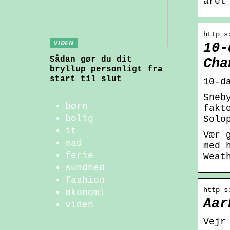
året
http s
VIDEN
10-
Sådan gør du dit
Cha
bryllup personligt fra
start til slut
10-d
Sneb
børn
fakt
bolig
Solo
it
Vær 
mad
med 
ferie
Weat
sundhed
fashion
http s
økonomi
Aar
viden
Vejr