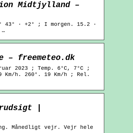
ion Midtjylland –
° 43° · +2° ; I morgen. 15.2 ·
 …
e – freemeteo.dk
ruar 2023 ; Temp. 6°C, 7°C ;
9 Km/h. 260°. 19 Km/h ; Rel.
rudsigt |
ng. Månedligt vejr. Vejr hele