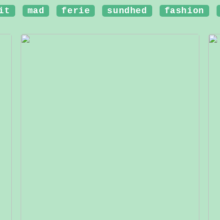
it
mad
ferie
sundhed
fashion