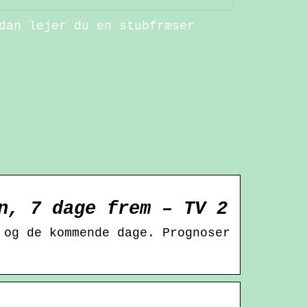
dan lejer du en stubfræser
n, 7 dage frem – TV 2
 og de kommende dage. Prognoser