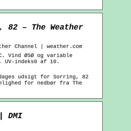
, 82 – The Weather
ther Channel | weather.com
C. Vind ØSØ og variable
. UV-indeks0 af 10.
dages udsigt for Sorring, 82
nlighed for nedbør fra The
| DMI