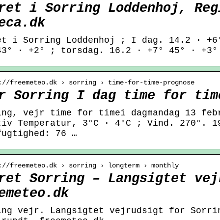
ret i Sorring Loddenhoj, Reg
eca.dk
et i Sorring Loddenhoj ; I dag. 14.2 · +6
43° · +2° ; torsdag. 16.2 · +7° 45° · +3°
://freemeteo.dk › sorring › time-for-time-prognose
r Sorring I dag time for tim
ing, vejr time for timei dagmandag 13 feb
tiv Temperatur, 3°C · 4°C ; Vind. 270°. 1
fugtighed: 76 …
://freemeteo.dk › sorring › longterm › monthly
ret Sorring – Langsigtet vej
emeteo.dk
ing vejr. Langsigtet vejrudsigt for Sorri