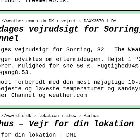
 rundt. freemeteo.dk.
://weather.com › da-DK › vejret › DAXX3670:1:DA
dages vejrudsigt for Sorring
nnel
ages vejrudsigt for Sorring, 82 – The Wea
yger udvikles om eftermiddagen. Højst 1 º
orer. Mulighed for sne 50 %. Fugtighed94%
pgang8.53.
godt forberedt med den mest nøjagtige 10-
højeste og laveste temperaturer og sandsy
her Channel og weather.com
://www.dmi.dk › lokation › show › Aarhus
hus – Vejr for din lokation 
 for din lokation | DMI