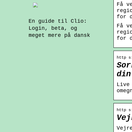
Få v
regi
for 
En guide til Clio:
Få v
Login, beta, og
regi
meget mere på dansk
for 
http s
Sor
din
Live
omeg
http s
Vej
Vejr