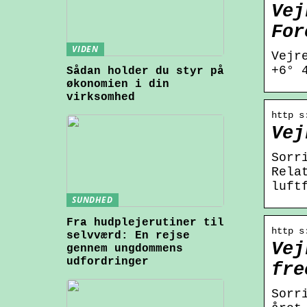
Vej
For
VIDEN
Vejr
+6° 
Sådan holder du styr på
økonomien i din
virksomhed
http s
Vej
Sorr
Rela
luft
SUNDHED
Fra hudplejerutiner til
http s
selvværd: En rejse
Vej
gennem ungdommens
udfordringer
fre
Sorr